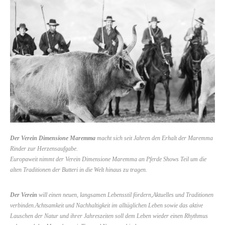
Der Verein Dimensione Maremma
macht sich seit Jahren den Erhalt der Maremma
Rinder zur Herzensaufgabe.
Europaweit nimmt der Verein Dimensione Maremma an Pferde Shows Teil um die
alten Traditionen der Butteri in die Welt hinaus zu tragen.
Der Verein
will einen neuen, langsamen Lebensstil fördern,Aktuelles und Traditionen
verbinden.Achtsamkeit und Nachhaltigkeit im alltäglichen Leben sowie das aktive
Lauschen der Natur und ihrer Jahreszeiten soll dem Leben wieder einen Rhythmus