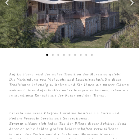
Auf La Forra wird die wahre Tradition der Maremma gelebt:
Die Verbindung von Viehzucht und Landwirtschaft.Um diese
Traditionen lebendig zu halten und Sie Ihnen als unsere Gästen
während Ihres Aufenthaltes näher bringen zu können, leben wir
in ständigem Kontakt mit der Natur und den Tieren.
Ernesto und seine Ehefrau Carolina besitzen La Forra und
Podere Vecciale bereits seit Generationen.
Ernesto
widmet sich jeden Tag der Pflege dieser Schätze, dank
derer er seine beiden großen Leidenschaften verwirklichen
konnte: das Reiten und die Zucht von Maremma Rindern.