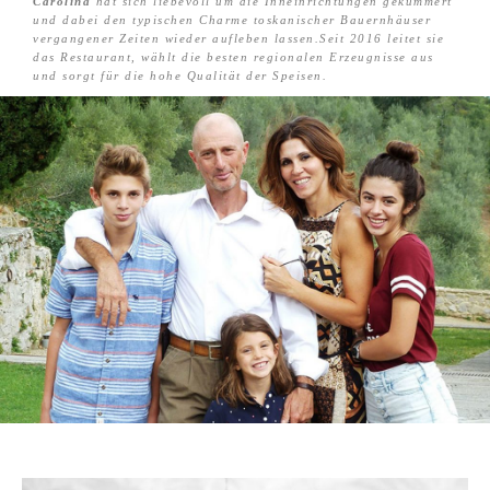
Carolina
hat sich liebevoll um die Inneinrichtungen gekümmert
und dabei den typischen Charme toskanischer Bauernhäuser
vergangener Zeiten wieder aufleben lassen.Seit 2016 leitet sie
das Restaurant, wählt die besten regionalen Erzeugnisse aus
und sorgt für die hohe Qualität der Speisen.