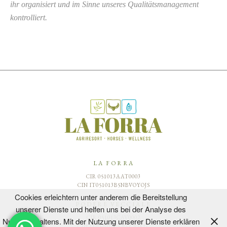
ihr organisiert und im Sinne unseres Qualitätsmanagement
kontrolliert.
LA FORRA
CIR 051013AAT0003
CIN IT051013B5NBVOYOJS
Cookies erleichtern unter anderem die Bereitstellung
PODERE VECCIALE
unserer Dienste und helfen uns bei der Analyse des
CIR 051013CAV0002
Nutzerverhaltens. Mit der Nutzung unserer Dienste erklären
CIN IT051013B42GZ9QRJZ