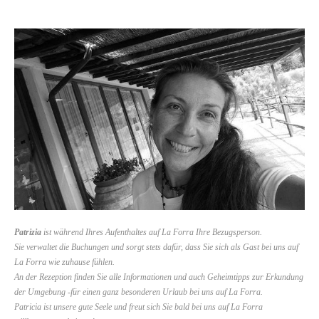
Patrizia
ist während Ihres Aufenthaltes auf La Forra Ihre Bezugsperson.
Sie verwaltet die Buchungen und sorgt stets dafür, dass Sie sich als Gast bei uns auf
La Forra wie zuhause fühlen.
An der Rezeption finden Sie alle Informationen und auch Geheimtipps zur Erkundung
der Umgebung -für einen ganz besonderen Urlaub bei uns auf La Forra.
Patricia ist unsere gute Seele und freut sich Sie bald bei uns auf La Forra