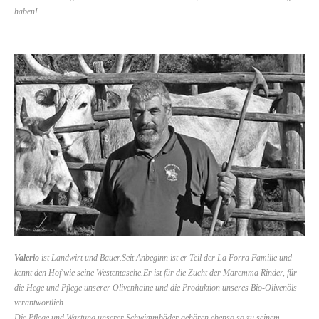
haben!
Valerio
ist Landwirt und Bauer.Seit Anbeginn ist er Teil der La Forra Familie und
kennt den Hof wie seine Westentasche.Er ist für die Zucht der Maremma Rinder, für
die Hege und Pflege unserer Olivenhaine und die Produktion unseres Bio-Olivenöls
verantwortlich.
Die Pflege und Wartung unserer Schwimmbäder gehören ebenso so zu seinem