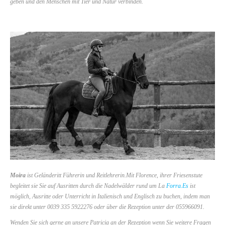
geben und den Menschen mit Tier und Natur verbinden.
Moira
ist Geländeritt Führerin und Reitlehrerin.Mit Florence, ihrer Friesenstute
begleitet sie Sie auf Ausritten durch die Nadelwälder rund um La
Forra.Es
ist
möglich, Ausritte oder Unterricht in Italienisch und Englisch zu buchen, indem man
sie direkt unter 0039 335 5922276 oder über die Rezeption unter der 055966091.
Wenden Sie sich gerne an unsere Patricia an der Rezeption wenn Sie weitere Fragen