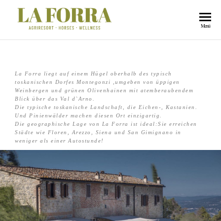
La
Menü
Forra
La Forra liegt auf einem Hügel oberhalb des typisch
toskanischen Dorfes Montegonzi ,umgeben von üppigen
Weinbergen und grünen Olivenhainen mit atemberaubendem
Blick über das Val d`Arno.
Die typische toskanische Landschaft, die Eichen-, Kastanien.
Und Pinienwälder machen diesen Ort einzigartig.
Die geographische Lage von La Forra ist ideal:Sie erreichen
Städte wie Floren, Arezzo, Siena und San Gimignano in
weniger als einer Autostunde!